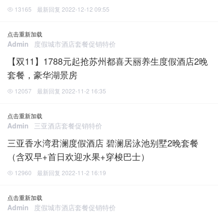
13165
最新回复 2022-12-12 09:55
点击重新加载
Admin
度假城市酒店套餐促销特价
【双11】1788元起抢苏州都喜天丽养生度假酒店2晚
套餐，豪华湖景房
12057
最新回复 2022-11-2 16:35
点击重新加载
Admin
三亚酒店套餐促销特价
三亚香水湾君澜度假酒店 碧澜居泳池别墅2晚套餐
（含双早+首日欢迎水果+穿梭巴士）
12960
最新回复 2022-11-2 16:19
点击重新加载
Admin
度假城市酒店套餐促销特价