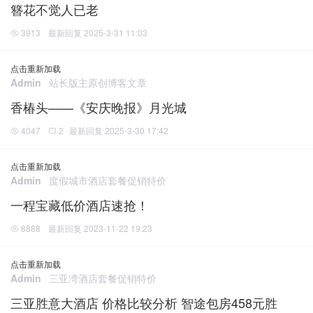
簪花不觉人已老
3913
最新回复 2025-3-31 11:03
点击重新加载
Admin
站长版主原创博客文章
香椿头——《安庆晚报》月光城
4047
2
最新回复 2025-3-30 17:42
点击重新加载
Admin
度假城市酒店套餐促销特价
一程宝藏低价酒店速抢！
8888
最新回复 2023-11-22 19:23
点击重新加载
Admin
三亚湾酒店套餐促销特价
三亚胜意大酒店 价格比较分析 智途包房458元胜