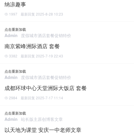
纳凉趣事
1997
最新回复 2025-8-28 10:23
点击重新加载
Admin
度假城市酒店套餐促销特价
南京紫峰洲际酒店 套餐
3382
最新回复 2025-7-19 22:43
点击重新加载
Admin
度假城市酒店套餐促销特价
成都环球中心天堂洲际大饭店 套餐
2984
最新回复 2025-7-17 11:14
点击重新加载
Admin
站长版主原创博客文章
以天地为课堂 安庆一中老师文章