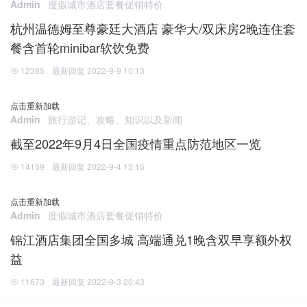
Admin
度假城市酒店套餐促销特价
杭州温德姆至尊豪廷大酒店 豪华大/双床房2晚连住套
餐含首轮minibar软饮免费
12385
最新回复 2022-9-9 10:13
点击重新加载
Admin
旅行游记、攻略、知识以及新闻
截至2022年9月4日全国疫情重点防范地区一览
14159
最新回复 2022-9-4 13:16
点击重新加载
Admin
度假城市酒店套餐促销特价
锦江酒店集团全国多城 高端通兑1晚含双早享额外权
益
11673
最新回复 2022-9-3 20:43