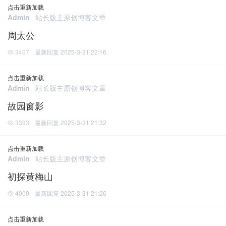
点击重新加载
Admin
站长版主原创博客文章
周太公
3407
最新回复 2025-3-31 22:16
点击重新加载
Admin
站长版主原创博客文章
故园窗影
3393
最新回复 2025-3-31 21:32
点击重新加载
Admin
站长版主原创博客文章
初探黄梅山
4009
最新回复 2025-3-31 21:26
点击重新加载