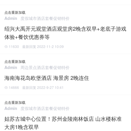
点击重新加载
Admin
度假城市酒店套餐促销特价
绍兴大禹开元观堂酒店观堂房2晚含双早+老底子游戏
体验+餐饮优惠券等
11630
最新回复 2022-11-2 10:09
点击重新加载
Admin
周边景点酒店套餐促销特价
海南海花岛欧堡酒店 海景房 2晚连住
14666
最新回复 2022-9-27 10:41
点击重新加载
Admin
度假城市酒店套餐促销特价
姑苏古城中心位置！苏州金陵南林饭店 山水楼标准
大房1晚含双早