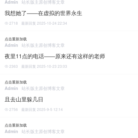
Admin
站长版主原创博客文章
我想她了——在虚拟的世界永生
2718
最新回复 2025-10-24 22:34
点击重新加载
Admin
站长版主原创博客文章
夜里11点的电话——原来还有这样的老师
2363
最新回复 2025-10-23 23:03
点击重新加载
Admin
站长版主原创博客文章
且去山里躲几日
2756
最新回复 2025-9-5 12:14
点击重新加载
Admin
站长版主原创博客文章