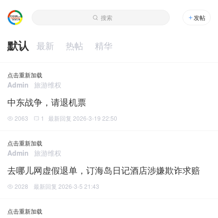
搜索
发帖
默认
最新
热帖
精华
点击重新加载
Admin
旅游维权
中东战争，请退机票
2063
1
最新回复 2026-3-19 22:50
点击重新加载
Admin
旅游维权
去哪儿网虚假退单，订海岛日记酒店涉嫌欺诈求赔
2028
最新回复 2026-3-5 21:43
点击重新加载