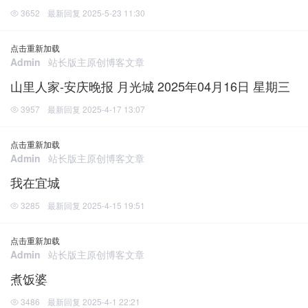
3652
最新回复 2025-5-23 11:30
点击重新加载
Admin
站长版主原创博客文章
山里人家-安庆晚报 月光城 2025年04月16日 星期三
3957
最新回复 2025-4-17 13:07
点击重新加载
Admin
站长版主原创博客文章
我在宜城
3285
最新回复 2025-4-15 19:51
点击重新加载
Admin
站长版主原创博客文章
煮饭婆
3486
最新回复 2025-4-1 22:21