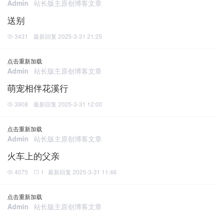
Admin
站长版主原创博客文章
送别
3431
最新回复 2025-3-31 21:25
点击重新加载
Admin
站长版主原创博客文章
萌宠相伴花溪行
3908
最新回复 2025-3-31 12:00
点击重新加载
Admin
站长版主原创博客文章
火车上的父亲
4075
1
最新回复 2025-3-31 11:46
点击重新加载
Admin
站长版主原创博客文章