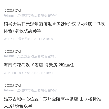
点击重新加载
Admin
度假城市酒店套餐促销特价
绍兴大禹开元观堂酒店观堂房2晚含双早+老底子游戏
体验+餐饮优惠券等
11617
最新回复 2022-11-2 10:09
点击重新加载
Admin
周边景点酒店套餐促销特价
海南海花岛欧堡酒店 海景房 2晚连住
14628
最新回复 2022-9-27 10:41
点击重新加载
Admin
度假城市酒店套餐促销特价
姑苏古城中心位置！苏州金陵南林饭店 山水楼标准
大房1晚含双早