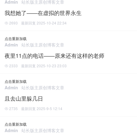
Admin
站长版主原创博客文章
我想她了——在虚拟的世界永生
2693
最新回复 2025-10-24 22:34
点击重新加载
Admin
站长版主原创博客文章
夜里11点的电话——原来还有这样的老师
2333
最新回复 2025-10-23 23:03
点击重新加载
Admin
站长版主原创博客文章
且去山里躲几日
2735
最新回复 2025-9-5 12:14
点击重新加载
Admin
站长版主原创博客文章