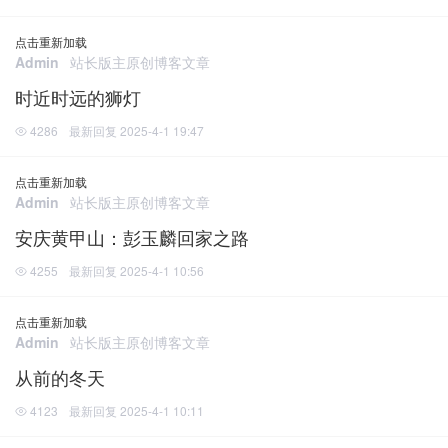
点击重新加载
Admin
站长版主原创博客文章
时近时远的狮灯
4286
最新回复 2025-4-1 19:47
点击重新加载
Admin
站长版主原创博客文章
安庆黄甲山：彭玉麟回家之路
4255
最新回复 2025-4-1 10:56
点击重新加载
Admin
站长版主原创博客文章
从前的冬天
4123
最新回复 2025-4-1 10:11