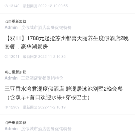
13140
最新回复 2022-12-12 09:55
点击重新加载
Admin
度假城市酒店套餐促销特价
【双11】1788元起抢苏州都喜天丽养生度假酒店2晚
套餐，豪华湖景房
12041
最新回复 2022-11-2 16:35
点击重新加载
Admin
三亚酒店套餐促销特价
三亚香水湾君澜度假酒店 碧澜居泳池别墅2晚套餐
（含双早+首日欢迎水果+穿梭巴士）
12909
最新回复 2022-11-2 16:19
点击重新加载
Admin
度假城市酒店套餐促销特价