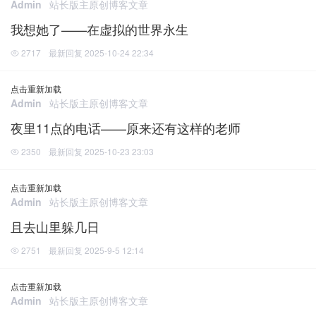
Admin
站长版主原创博客文章
我想她了——在虚拟的世界永生
2717
最新回复 2025-10-24 22:34
点击重新加载
Admin
站长版主原创博客文章
夜里11点的电话——原来还有这样的老师
2350
最新回复 2025-10-23 23:03
点击重新加载
Admin
站长版主原创博客文章
且去山里躲几日
2751
最新回复 2025-9-5 12:14
点击重新加载
Admin
站长版主原创博客文章