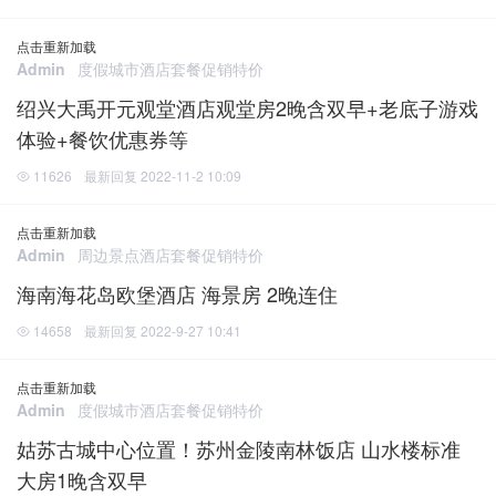
点击重新加载
Admin
度假城市酒店套餐促销特价
绍兴大禹开元观堂酒店观堂房2晚含双早+老底子游戏
体验+餐饮优惠券等
11626
最新回复 2022-11-2 10:09
点击重新加载
Admin
周边景点酒店套餐促销特价
海南海花岛欧堡酒店 海景房 2晚连住
14658
最新回复 2022-9-27 10:41
点击重新加载
Admin
度假城市酒店套餐促销特价
姑苏古城中心位置！苏州金陵南林饭店 山水楼标准
大房1晚含双早