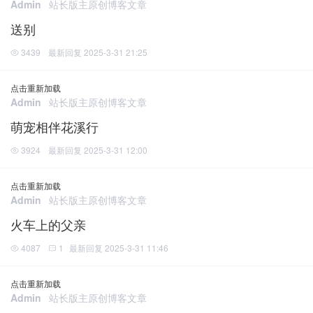
Admin
站长版主原创博客文章
送别
3439
最新回复 2025-3-31 21:25
点击重新加载
Admin
站长版主原创博客文章
萌宠相伴花溪行
3924
最新回复 2025-3-31 12:00
点击重新加载
Admin
站长版主原创博客文章
火车上的父亲
4087
1
最新回复 2025-3-31 11:46
点击重新加载
Admin
站长版主原创博客文章