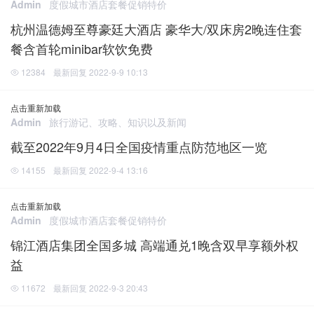
Admin
度假城市酒店套餐促销特价
杭州温德姆至尊豪廷大酒店 豪华大/双床房2晚连住套
餐含首轮minibar软饮免费
12384
最新回复 2022-9-9 10:13
点击重新加载
Admin
旅行游记、攻略、知识以及新闻
截至2022年9月4日全国疫情重点防范地区一览
14155
最新回复 2022-9-4 13:16
点击重新加载
Admin
度假城市酒店套餐促销特价
锦江酒店集团全国多城 高端通兑1晚含双早享额外权
益
11672
最新回复 2022-9-3 20:43