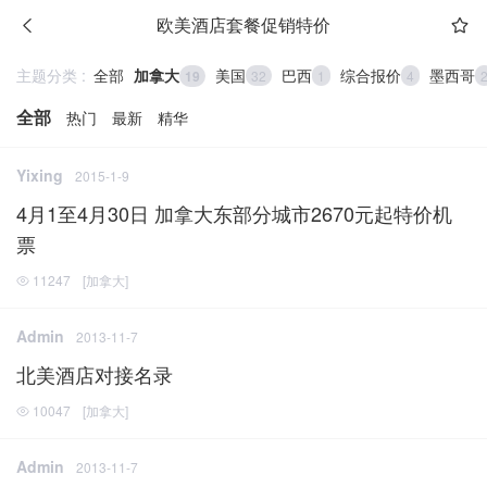
欧美酒店套餐促销特价
主题分类 :
全部
加拿大
美国
巴西
综合报价
墨西哥
19
32
1
4
全部
热门
最新
精华
Yixing
2015-1-9
4月1至4月30日 加拿大东部分城市2670元起特价机
票
11247
[
加拿大
]
Admin
2013-11-7
北美酒店对接名录
10047
[
加拿大
]
Admin
2013-11-7