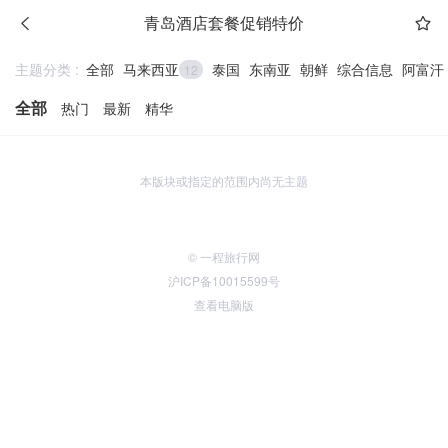
青岛酒店套餐促销特价
主题分类 :
全部
马来西亚
泰国
东南亚
朝鲜
综合信息
阿富汗
12
全部
热门
最新
精华
本版块或指定的范围内尚无主题
© 一程旅行网
沪ICP备10015599号
查看电脑版