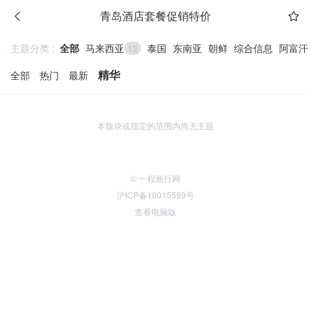
青岛酒店套餐促销特价
主题分类 :
全部
马来西亚
泰国
东南亚
朝鲜
综合信息
阿富汗
12
精华
全部
热门
最新
本版块或指定的范围内尚无主题
© 一程旅行网
沪ICP备10015599号
查看电脑版