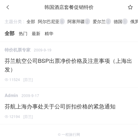
韩国酒店套餐促销特价
主题分类 :
全部
阿尔巴尼亚
阿塞拜疆
爱尔兰
德国
俄
5
2
2
1
全部
热门
最新
精华
特价机票专家
2009-9-19
芬兰航空公司BSP出票净价价格及注意事项（上海出
发）
11524
[
芬兰
]
Admin
2009-9-17
芬航上海办事处关于公司折扣价格的紧急通知
12194
[
芬兰
]
© 一程旅行网