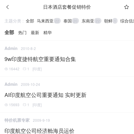
日本酒店套餐促销特价
主题分类 :
全部
马来西亚
泰国
东南亚
朝鲜
综合信
22
20
22
1
全部
热门
最新
精华
Admin
2010-8-2
9w印度捷特航空重要通知合集
16442
1
[
印度
]
Admin
2009-10-24
AI印度航空公司重要通知 实时更新
15693
1
[
印度
]
特价机票专家
2009-9-19
印度航空公司经济舱海员运价